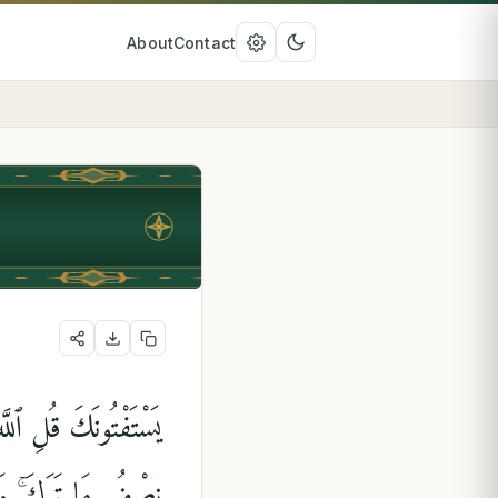
About
Contact
يَسْتَفْتُونَكَ قُلِ ٱللَّه
نِصْفُ مَا تَرَكَ ۚ وَهُوَ ۚ