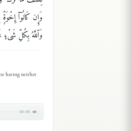
وَإِن كَانُوٓا۟ إِخْوَةًۭ  ۗ
وَٱللَّهُ بِكُلِّ شَىْءٍ عَل
one having neither
00:00