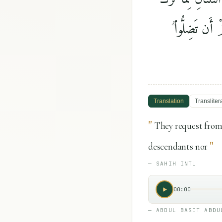
كُمْ أَن تَضِلُّوا۟
Translation
Transliter
"
They request from 
"
descendants nor
—
SAHIH INTL
00:00
—
ABDUL BASIT ABDU