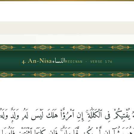
النساء
4
.
An-Nisa
MEDINAN · VERSE 176
ُ يُفْتِيكُمْ فِى ٱلْكَلَٰلَةِ ۚ إِنِ ٱمْرُؤٌا۟ هَلَكَ لَيْسَ لَهُۥ وَلَدٌۭ وَلَهُ
 يَرِثُهَآ إِن لَّمْ يَكُن لَّهَا وَلَدٌۭ ۚ فَإِن كَانَتَا ٱثْنَتَيْنِ فَلَهُمَا ٱل