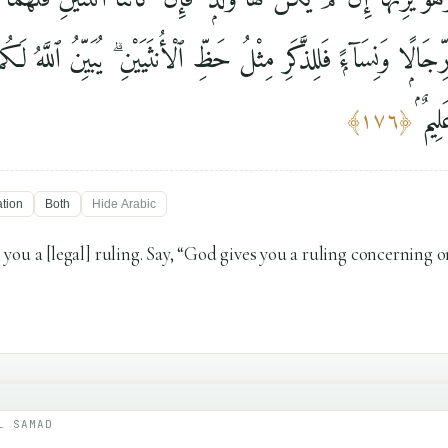
رِّجَالًۭا وَنِسَآءًۭ فَلِلذَّكَرِ مِثْلُ حَظِّ ٱلْأُنثَيَيْنِ ۗ يُبَيِّنُ ٱللَّهُ لَ
ِيمٌۢ
﴾
١٧٦
﴿
ation
Both
Hide
Arabic
you a [legal] ruling. Say, “God gives you a ruling concerning 
L SAMAD