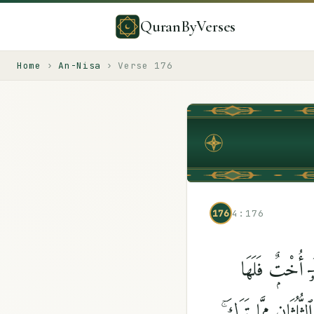
QuranByVerses
Home
›
An-Nisa
›
Verse
176
176
4:176
ۥٓ أُخْتٌۭ فَلَهَا
ثُّلُثَانِ مِمَّا تَرَكَ