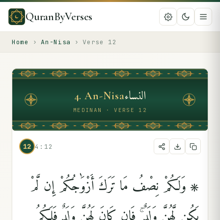
QuranByVerses
Home
›
An-Nisa
›
Verse
12
النساء
4
.
An-Nisa
MEDINAN · VERSE 12
12
4:12
۞ وَلَكُمْ نِصْفُ مَا تَرَكَ أَزْوَٰجُكُمْ إِن لَّمْ
يَكُن لَّهُنَّ وَلَدٌۭ ۚ فَإِن كَانَ لَهُنَّ وَلَدٌۭ فَلَكُمُ