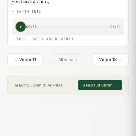
"
you leave a child,
—
SAHIH INTL
00:00
01:51
—
ABDUL BASIT ABDUL SAMAD
← Verse
11
Verse
13
→
All verses
Reading Surah
4
:
An-Nisa
Read full Surah →