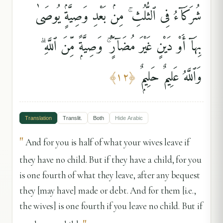
شُرَكَآءُ فِى ٱلثُّلُثِ ۚ مِنۢ بَعْدِ وَصِيَّةٍۢ يُوصَىٰ
بِهَآ أَوْ دَيْنٍ غَيْرَ مُضَآرٍّۢ ۚ وَصِيَّةًۭ مِّنَ ٱللَّهِ ۗ
وَٱللَّهُ عَلِيمٌ حَلِيمٌۭ
﴾
١٢
﴿
Translation
Translit.
Both
Hide
Arabic
"
And for you is half of what your wives leave if
they have no child. But if they have a child, for you
is one fourth of what they leave, after any bequest
they [may have] made or debt. And for them [i.e.,
the wives] is one fourth if you leave no child. But if