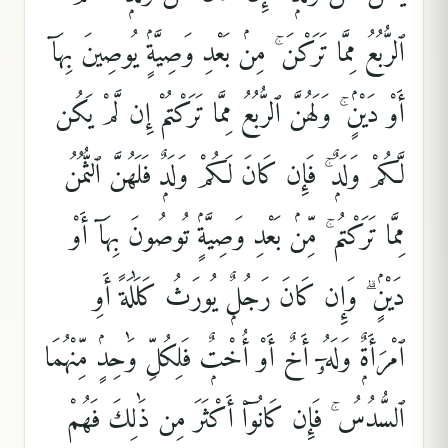
ٱلرُّبُعُ مِمَّا تَرَكْنَ ۚ مِنۢ بَعْدِ وَصِيَّةٍۢ يُوصِينَ بِهَآ
أَوْ دَيْنٍۢ ۚ وَلَهُنَّ ٱلرُّبُعُ مِمَّا تَرَكْتُمْ إِن لَّمْ يَكُن
لَّكُمْ وَلَدٌۭ ۚ فَإِن كَانَ لَكُمْ وَلَدٌۭ فَلَهُنَّ ٱلثُّمُنُ
مِمَّا تَرَكْتُم ۚ مِّنۢ بَعْدِ وَصِيَّةٍۢ تُوصُونَ بِهَآ أَوْ
دَيْنٍۢ ۗ وَإِن كَانَ رَجُلٌۭ يُورَثُ كَلَٰلَةً أَوِ
ٱمْرَأَةٌۭ وَلَهُۥٓ أَخٌ أَوْ أُخْتٌۭ فَلِكُلِّ وَٰحِدٍۢ مِّنْهُمَا
ٱلسُّدُسُ ۚ فَإِن كَانُوٓا۟ أَكْثَرَ مِن ذَٰلِكَ فَهُمْ