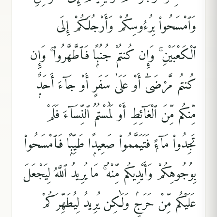
وَٱمْسَحُوا۟ بِرُءُوسِكُمْ وَأَرْجُلَكُمْ إِلَى
ٱلْكَعْبَيْنِ ۚ وَإِن كُنتُمْ جُنُبًۭا فَٱطَّهَّرُوا۟ ۚ وَإِن
كُنتُم مَّرْضَىٰٓ أَوْ عَلَىٰ سَفَرٍ أَوْ جَآءَ أَحَدٌۭ
مِّنكُم مِّنَ ٱلْغَآئِطِ أَوْ لَٰمَسْتُمُ ٱلنِّسَآءَ فَلَمْ
تَجِدُوا۟ مَآءًۭ فَتَيَمَّمُوا۟ صَعِيدًۭا طَيِّبًۭا فَٱمْسَحُوا۟
بِوُجُوهِكُمْ وَأَيْدِيكُم مِّنْهُ ۚ مَا يُرِيدُ ٱللَّهُ لِيَجْعَلَ
عَلَيْكُم مِّنْ حَرَجٍۢ وَلَٰكِن يُرِيدُ لِيُطَهِّرَكُمْ