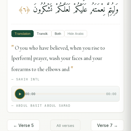
وَلِيُتِمَّ نِعْمَتَهُۥ عَلَيْكُمْ لَعَلَّكُمْ تَشْكُرُونَ
﴾
٦
﴿
Translation
Translit.
Both
Hide
Arabic
"
O you who have believed, when you rise to
[perform] prayer, wash your faces and your
"
forearms to the elbows and
—
SAHIH INTL
00:00
00:00
—
ABDUL BASIT ABDUL SAMAD
← Verse
5
Verse
7
→
All verses