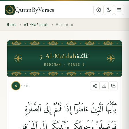
QuranByVerses
Home
›
Al-Ma'idah
›
Verse
6
المائدة
5
.
Al-Ma'idah
MEDINAN · VERSE 6
6
5:6
يَٰٓأَيُّهَا ٱلَّذِينَ ءَامَنُوٓا۟ إِذَا قُمْتُمْ إِلَى ٱلصَّلَوٰةِ
فَٱغْسِلُوا۟ وُجُوهَكُمْ وَأَيْدِيَكُمْ إِلَى ٱلْمَرَافِقِ