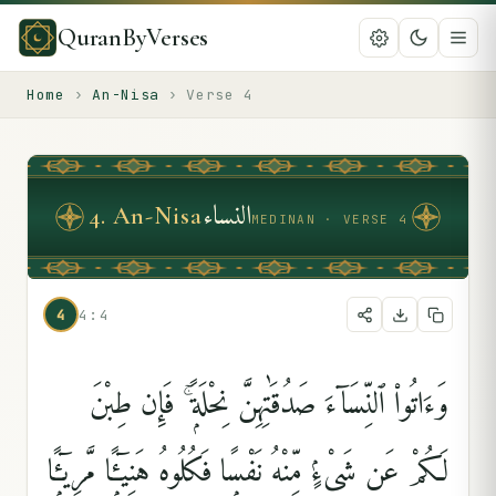
QuranByVerses
Home
›
An-Nisa
›
Verse
4
النساء
4
.
An-Nisa
MEDINAN · VERSE 4
4
4:4
وَءَاتُوا۟ ٱلنِّسَآءَ صَدُقَٰتِهِنَّ نِحْلَةًۭ ۚ فَإِن طِبْنَ
لَكُمْ عَن شَىْءٍۢ مِّنْهُ نَفْسًۭا فَكُلُوهُ هَنِيٓـًۭٔا مَّرِيٓـًۭٔا